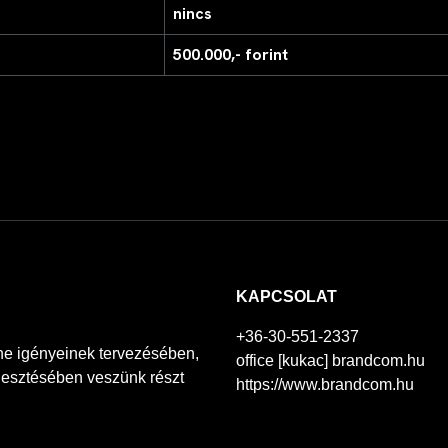
nincs
500.000,- forint
KAPCSOLAT
+36-30-551-2337
ine igényeinek tervezésében,
office [kukac] brandcom.hu
lesztésében veszünk részt
https://www.brandcom.hu