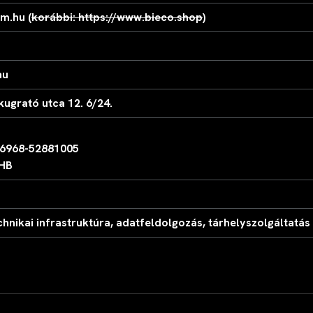
m.hu (
korábbi: https://www.bieco.shop
)
hu
ugrató utca 12. 6/24.
6968-52881005
HB
chnikai infrastruktúra, adatfeldolgozás, tárhelyszolgáltatá