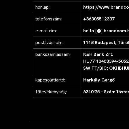
honlap:
https://www.brandco
telefonszám:
+36305512337
e-mail cím:
hello [@] brandcom.
postázási cím:
1118 Budapest, Török
bankszámlaszám:
K&H Bank Zrt.
HU77 10403394-5052
SWIFT/BIC: OKHBHU
kapcsolattartó:
Harkály Gergő
főtevékenység:
6310'25 - Számításte