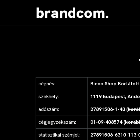
brandcom.
cégnév:
Bieco Shop Korlátolt
székhely:
1119 Budapest, Andor 
adószám:
27891506-1-43 (
korá
cégjegyzékszám:
01-09-408574 (
koráb
statisztikai számjel:
27891506-6310-113-0