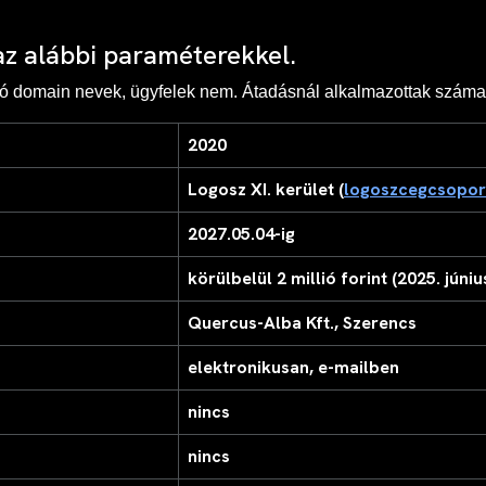
 az alábbi paraméterekkel.
dó domain nevek, ügyfelek nem. Átadásnál alkalmazottak száma 
2020
Logosz XI. kerület (
logoszcegcsopor
2027.05.04-ig
körülbelül 2 millió forint (2025. júniu
Quercus-Alba Kft., Szerencs
elektronikusan, e-mailben
nincs
nincs