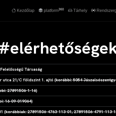
360
Kezdőlap
platform
Tárhely
Rendszer
#elérhetősége
 Felelősségű Társaság
utca 21/C földszint 1. ajtó (
korábbi: 5054 Jászalsószentgy
bbi: 27891506-1-16
)
bi: 16-09-019064
)
1 (
korábbiak: 27891506-4763-113-01, 27891506-4791-113-1