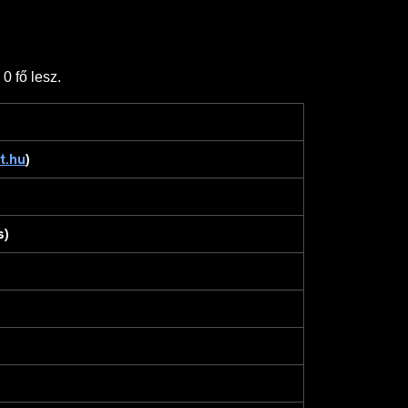
0 fő lesz.
t.hu
)
s)