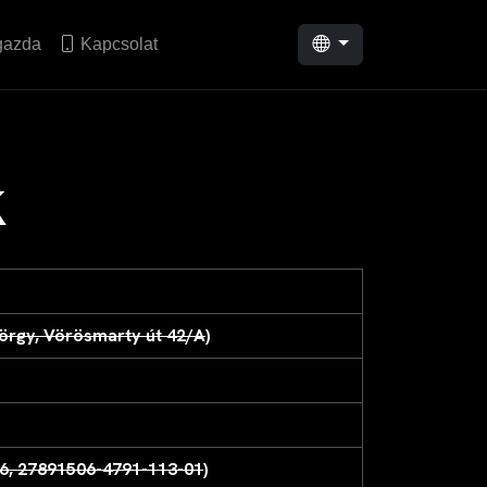
gazda
Kapcsolat
k
örgy, Vörösmarty út 42/A
)
6, 27891506-4791-113-01
)