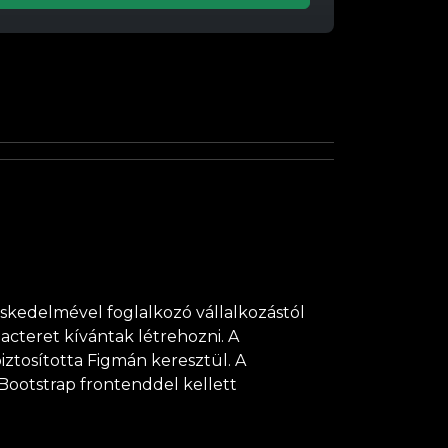
reskedelmével foglalkozó vállalkozástól
acteret kívántak létrehozni. A
iztosította Figmán keresztül. A
ootstrap frontenddel kellett