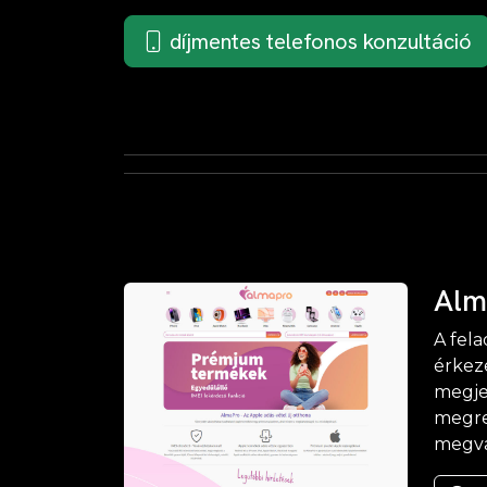
díjmentes telefonos konzultáció
Alm
A fela
érkez
megjel
megre
megva