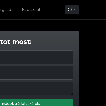
rgazda
Kapcsolat
atot most!
ormációt, ajánlatot kérek.