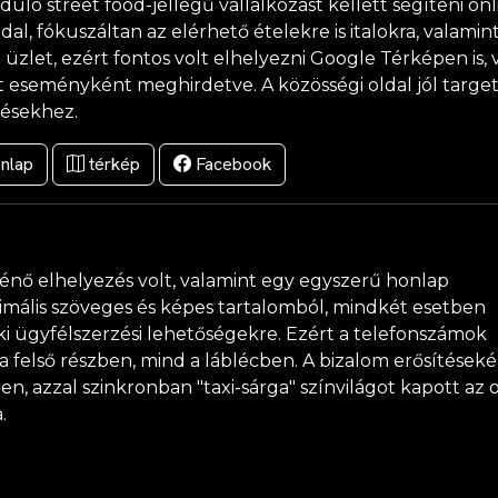
duló street food-jellegű vállalkozást kellett segíteni on
al, fókuszáltan az elérhető ételekre is italokra, valamin
e üzlet, ezért fontos volt elhelyezni Google Térképen is,
t eseményként meghirdetve. A közösségi oldal jól targetá
tésekhez.
nlap
térkép
Facebook
ténő elhelyezés volt, valamint egy egyszerű honlap
inimális szöveges és képes tartalomból, mindkét esetben
ki ügyfélszerzési lehetőségekre. Ezért a telefonszámok
 felső részben, mind a láblécben. A bizalom erősítések
 azzal szinkronban "taxi-sárga" színvilágot kapott az ol
.