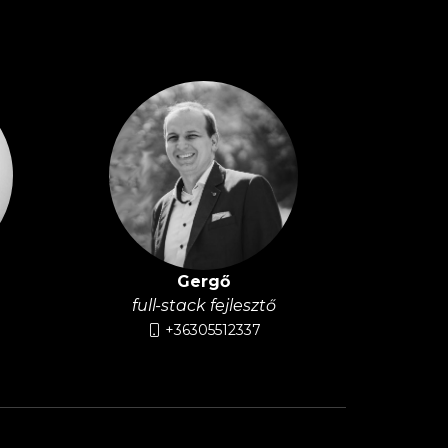
Gergő
full-stack fejlesztő
+36305512337