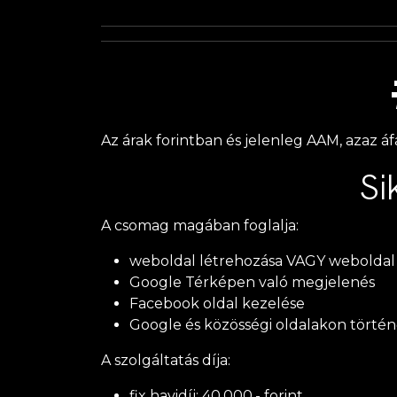
Az árak forintban és jelenleg AAM, azaz áf
Si
A csomag magában foglalja:
weboldal létrehozása VAGY weboldal 
Google Térképen való megjelenés
Facebook oldal kezelése
Google és közösségi oldalakon történ
A szolgáltatás díja:
fix havidíj: 40.000,- forint