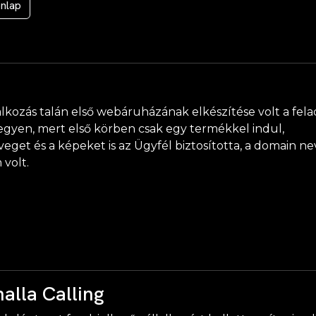
nlap
lkozás talán első webáruházának elkészítése volt a fela
egyen, mert első körben csak egy termékkel indul,
eget és a képeket is az Ügyfél biztosította, a domain ne
 volt.
halla Calling