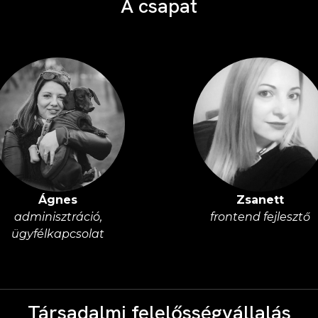
A csapat
Ágnes
Zsanett
adminisztráció,
frontend fejlesztő
ügyfélkapcsolat
Társadalmi felelősségvállalás