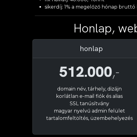
sikerdíj: 1% a megelőző hónap brutt
Honlap, we
honlap
512.000
,-
domain név, tárhely, dizájn
korlátlan e-mail fiók és alias
SSL tanúsítvány
magyar nyelvű admin felület
tartalomfeltöltés, üzembehelyezés