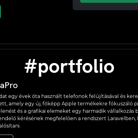
#portfolio
aPro
dat egy évek óta használt telefonok felújításával és ke
ett, amely egy új, főképp Apple termékekre fókuszáló pi
enést és a grafikai elemeket egy harmadik vállalkozás b
ndelő kérésének megfelelően a rendszert Laravelben, B
lósítani.