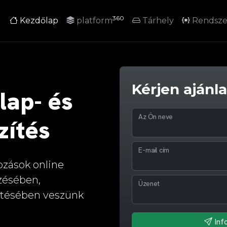
360
Kezdőlap
platform
Tárhely
Rendsze
Kérjen ajánl
lap- és
Az Ön neve
zítés
E-mail cím
kozások online
zésében,
Üzenet
ztésében veszünk
Inf