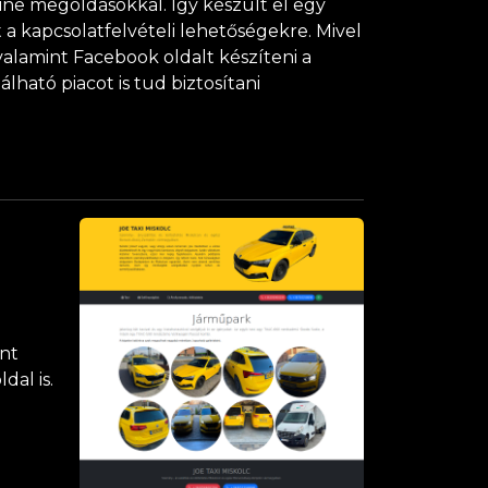
line megoldásokkal. Így készült el egy
t a kapcsolatfelvételi lehetőségekre. Mivel
 valamint Facebook oldalt készíteni a
lható piacot is tud biztosítani
ént
dal is.