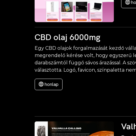
ho
CBD olaj 6000mg
Egy CBD olajok forgalmazását kezdő válla
megrendelő kérése volt, hogy egyszerű l
darabszámtól függő sávos árazással. A szöv
választotta. Logó, favicon, színpaletta nem
honlap
Val