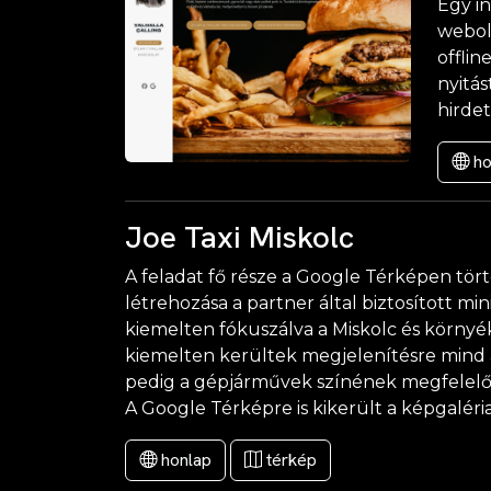
Egy in
webold
offlin
nyitás
hirde
ho
Joe Taxi Miskolc
A feladat fő része a Google Térképen tör
létrehozása a partner által biztosított m
kiemelten fókuszálva a Miskolc és környé
kiemelten kerültek megjelenítésre mind a
pedig a gépjárművek színének megfelelően,
A Google Térképre is kikerült a képgaléria
honlap
térkép