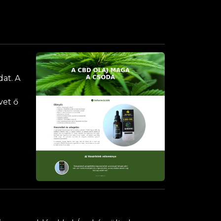
dat. A
vet ő