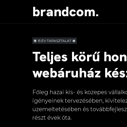
brandcom.
15 ÉV TAPASZTALAT
Teljes körű hon
webáruház kés
Főleg hazai kis- és közepes vállal
igényeinek tervezésében, kivitele
üzemeltetésében és továbbfejles
részt évek óta.