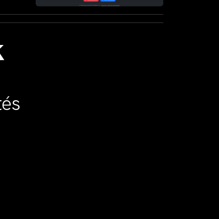
k
tés