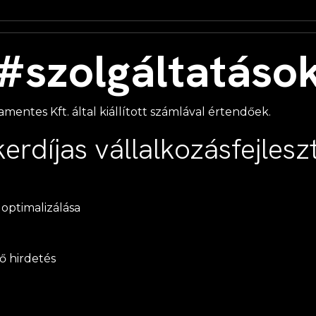
#szolgáltatáso
amentes Kft. által kiállított számlával értendőek.
kerdíjas vállalkozásfejlesz
optimalizálása
ő hirdetés