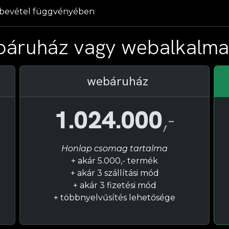
ó bevétel függvényében
báruház vagy webalkalmaz
webáruház
1.024.000
,-
Honlap csomag tartalma
+ akár 5.000,- termék
+ akár 3 szállítási mód
+ akár 3 fizetési mód
+ többnyelvűsítés lehetősége